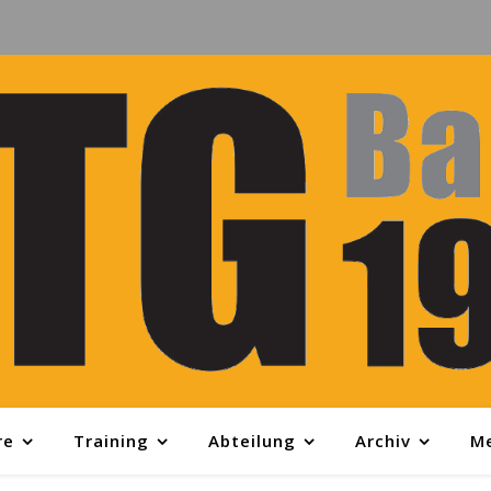
re
Training
Abteilung
Archiv
M