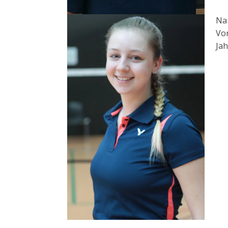
Na
Vor
Jah