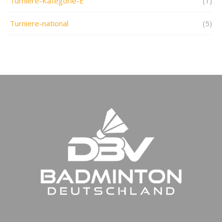
Turniere-Kategorie-E
(1)
Turniere-national
(5)