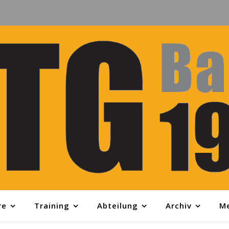
re
Training
Abteilung
Archiv
M