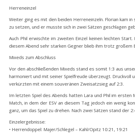
Herreneinzel
Weiter ging es mit den beiden Herreneinzeln. Florian kam in s
zu setzen, und er musste sich in zwei Sätzen geschlagen ge
Auch Phil erwischte im zweiten Einzel keinen leichten Start.
diesem Abend sehr starken Gegner blieb ihm trotz großem Ein
Mixeds zum Abschluss
Vor den abschließenden Mixeds stand es somit 1:3 aus unser
harmoniert und mit seiner Spielfreude überzeugt. Druckvoll
verkürzten mit einem souveränen Zweisatzsieg auf 2:3.
Im letzten Spiel des Abends hatten Lara und Phil im ersten 
Match, in dem der ESV an diesem Tag jedoch ein wenig kons
ganz, um das Spiel zu drehen. Nach zwei Sätzen stand der 2:
Einzelergebnisse:
• Herrendoppel: Majer/Schlegel – Kahl/Opitz 10:21, 19:21