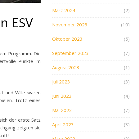
März 2024
(2)
en ESV
November 2023
(10)
Oktober 2023
(5)
September 2023
(7)
 dem Programm. Die
rtvolle Punkte im
August 2023
(1)
Juli 2023
(3)
st und Wille waren
Juni 2023
(4)
ielen. Trotz eines
Mai 2023
(7)
ich der erste Satz
April 2023
(3)
rchgang zeigten sie
ritt!
März 2023
(3)