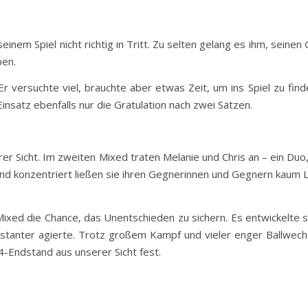
einem Spiel nicht richtig in Tritt. Zu selten gelang es ihm, seine
ben.
 Er versuchte viel, brauchte aber etwas Zeit, um ins Spiel zu fin
satz ebenfalls nur die Gratulation nach zwei Sätzen.
er Sicht. Im zweiten Mixed traten Melanie und Chris an – ein Du
 und konzentriert ließen sie ihren Gegnerinnen und Gegnern kaum
Mixed die Chance, das Unentschieden zu sichern. Es entwickelte 
tanter agierte. Trotz großem Kampf und vieler enger Ballwechs
4-Endstand aus unserer Sicht fest.