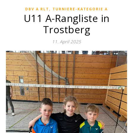
,
DBV A RLT
TURNIERE-KATEGORIE A
U11 A-Rangliste in
Trostberg
11. April 2025