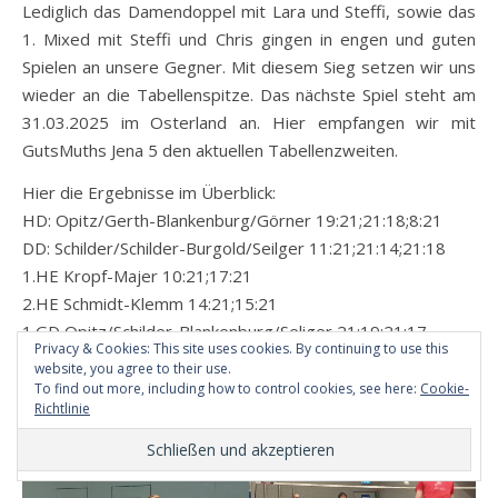
Lediglich das Damendoppel mit Lara und Steffi, sowie das
1. Mixed mit Steffi und Chris gingen in engen und guten
Spielen an unsere Gegner. Mit diesem Sieg setzen wir uns
wieder an die Tabellenspitze. Das nächste Spiel steht am
31.03.2025 im Osterland an. Hier empfangen wir mit
GutsMuths Jena 5 den aktuellen Tabellenzweiten.
Hier die Ergebnisse im Überblick:
HD: Opitz/Gerth-Blankenburg/Görner 19:21;21:18;8:21
DD: Schilder/Schilder-Burgold/Seilger 11:21;21:14;21:18
1.HE Kropf-Majer 10:21;17:21
2.HE Schmidt-Klemm 14:21;15:21
1.GD Opitz/Schilder-Blankenburg/Seliger 21:19;21:17
Privacy & Cookies: This site uses cookies. By continuing to use this
2.GD Schmidt/Schilder-Görner/Burgold 5:21;13:21
website, you agree to their use.
To find out more, including how to control cookies, see here:
Cookie-
Richtlinie