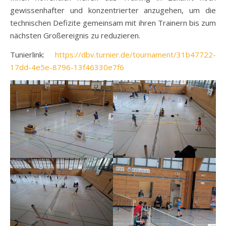
gewissenhafter und konzentrierter anzugehen, um die
technischen Defizite gemeinsam mit ihren Trainern bis zum
nächsten Großereignis zu reduzieren.
Tunierlink:
https://dbv.turnier.de/tournament/31b47722-
17dd-4e5e-8796-13f46330e7f6