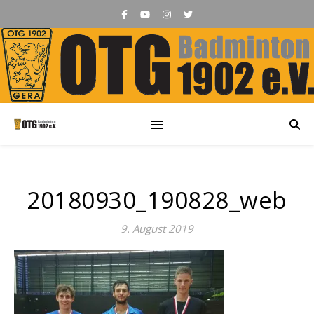
20180930_190828_web
9. August 2019