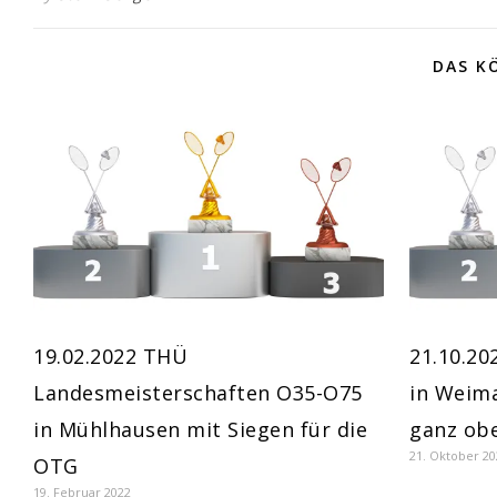
DAS K
19.02.2022 THÜ
21.10.2
Landesmeisterschaften O35-O75
in Weima
in Mühlhausen mit Siegen für die
ganz ob
21. Oktober 20
OTG
19. Februar 2022