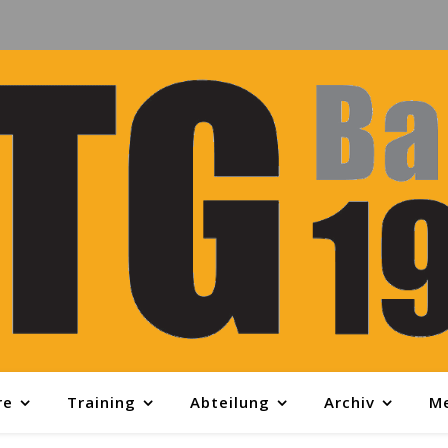
re
Training
Abteilung
Archiv
M