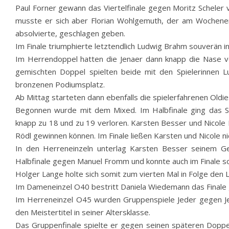
Paul Forner gewann das Viertelfinale gegen Moritz Scheler
musste er sich aber Florian Wohlgemuth, der am Wochenend
absolvierte, geschlagen geben.
Im Finale triumphierte letztendlich Ludwig Brahm souverän i
Im Herrendoppel hatten die Jenaer dann knapp die Nase v
gemischten Doppel spielten beide mit den Spielerinnen L
bronzenen Podiumsplatz.
Ab Mittag starteten dann ebenfalls die spielerfahrenen Oldies
Begonnen wurde mit dem Mixed. Im Halbfinale ging das S
knapp zu 18 und zu 19 verloren. Karsten Besser und Nicole 
Rödl gewinnen können. Im Finale ließen Karsten und Nicole n
In den Herreneinzeln unterlag Karsten Besser seinem G
Halbfinale gegen Manuel Fromm und konnte auch im Finale s
Holger Lange holte sich somit zum vierten Mal in Folge den L
Im Dameneinzel O40 bestritt Daniela Wiedemann das Finale g
Im Herreneinzel O45 wurden Gruppenspiele Jeder gegen Jede
den Meistertitel in seiner Altersklasse.
Das Gruppenfinale spielte er gegen seinen späteren Doppel