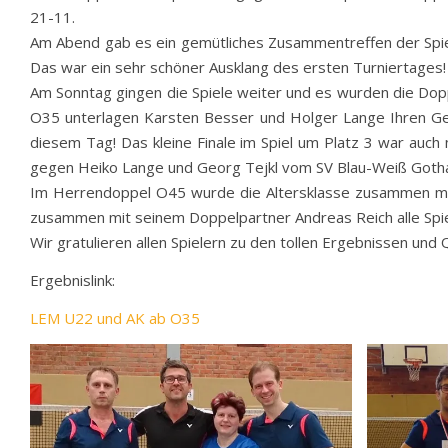
21-11.
Am Abend gab es ein gemütliches Zusammentreffen der Spiel
Das war ein sehr schöner Ausklang des ersten Turniertages!
Am Sonntag gingen die Spiele weiter und es wurden die Dop
O35 unterlagen Karsten Besser und Holger Lange Ihren Gegn
diesem Tag! Das kleine Finale im Spiel um Platz 3 war auc
gegen Heiko Lange und Georg Tejkl vom SV Blau-Weiß Got
Im Herrendoppel O45 wurde die Altersklasse zusammen mit 
zusammen mit seinem Doppelpartner Andreas Reich alle Spiel
Wir gratulieren allen Spielern zu den tollen Ergebnissen und 
Ergebnislink:
LEM U22 und AK ab O35