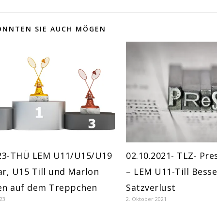
ÖNNTEN SIE AUCH MÖGEN
023-THÜ LEM U11/U15/U19
02.10.2021- TLZ- Pre
r, U15 Till und Marlon
– LEM U11-Till Bess
en auf dem Treppchen
Satzverlust
23
2. Oktober 2021