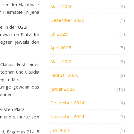
tzen. Im Halbfinale
März 2026
(4)
 Heimspiel in Jena
Dezember 2025
(1)
el in der U22!
Juli 2025
(1)
 zweiten Platz. Im
legten jeweils den
April 2025
(5)
März 2025
(8)
laudia Fust leider
Stephan und Claudia
Februar 2025
(9)
eg im Mix.
 Lange gewann das
Januar 2025
(10)
winnen!
Dezember 2024
(4)
rsten Platz.
November 2024
(7)
 und sicherte sich
Juni 2024
(1)
and, Ergebnis 21-15