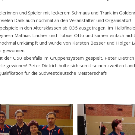
erinnen und Spieler mit leckerem Schmaus und Trank im Goldene
 Vielen Dank auch nochmal an den Veranstalter und Organisator!
pelspiele in den Altersklassen ab O35 ausgetragen. Im Halbfina
ern Mathias Lindner und Tobias Otto und kamen einfach nicht r
h nochmal umkämpft und wurde von Karsten Besser und Holger La
ha gewonnen.
der O50 ebenfalls im Gruppensystem gespielt. Peter Dietrich 
e gewinnen! Peter Dietrich holte sich somit seinen zweiten Land
Qualifikation für die Südwestdeutsche Meisterschaft!