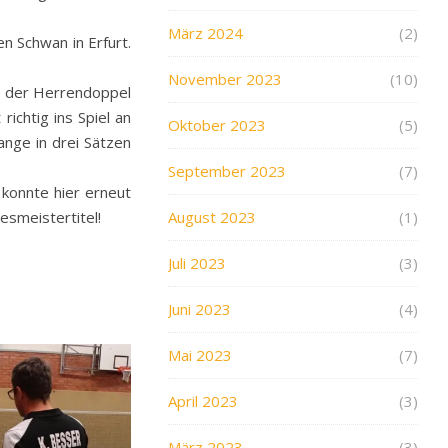
März 2024
(2)
n Schwan in Erfurt.
November 2023
(10)
le der Herrendoppel
ichtig ins Spiel an
Oktober 2023
(5)
nge in drei Sätzen
September 2023
(7)
konnte hier erneut
August 2023
(1)
esmeistertitel!
Juli 2023
(3)
Juni 2023
(4)
Mai 2023
(7)
April 2023
(3)
März 2023
(3)