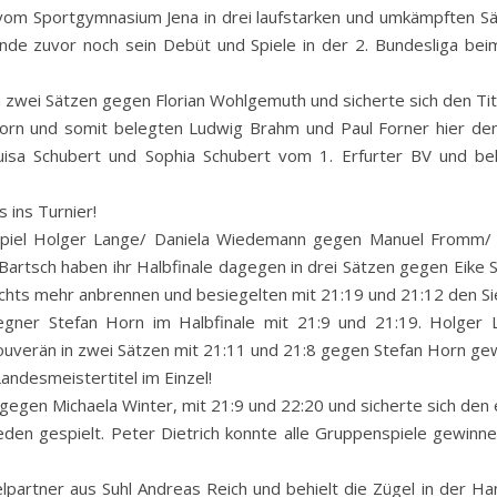
 vom Sportgymnasium Jena in drei laufstarken und umkämpften Sä
e zuvor noch sein Debüt und Spiele in der 2. Bundesliga beim
n zwei Sätzen gegen Florian Wohlgemuth und sicherte sich den Tit
orn und somit belegten Ludwig Brahm und Paul Forner hier den
uisa Schubert und Sophia Schubert vom 1. Erfurter BV und be
 ins Turnier!
piel Holger Lange/ Daniela Wiedemann gegen Manuel Fromm/ C
Bartsch haben ihr Halbfinale dagegen in drei Sätzen gegen Eike 
ichts mehr anbrennen und besiegelten mit 21:19 und 21:12 den Si
egner Stefan Horn im Halbfinale mit 21:9 und 21:19. Holger
ouverän in zwei Sätzen mit 21:11 und 21:8 gegen Stefan Horn ge
andesmeistertitel im Einzel!
egen Michaela Winter, mit 21:9 und 22:20 und sicherte sich den e
n gespielt. Peter Dietrich konnte alle Gruppenspiele gewinnen
partner aus Suhl Andreas Reich und behielt die Zügel in der H