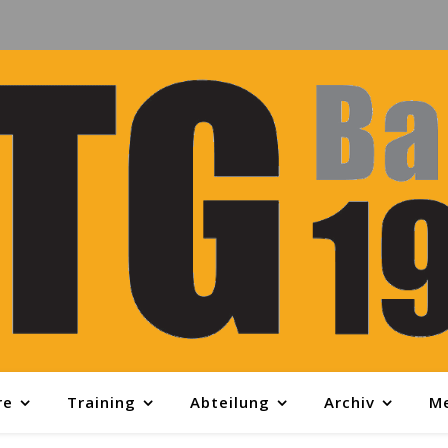
re
Training
Abteilung
Archiv
M