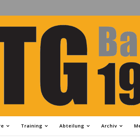
re
Training
Abteilung
Archiv
M