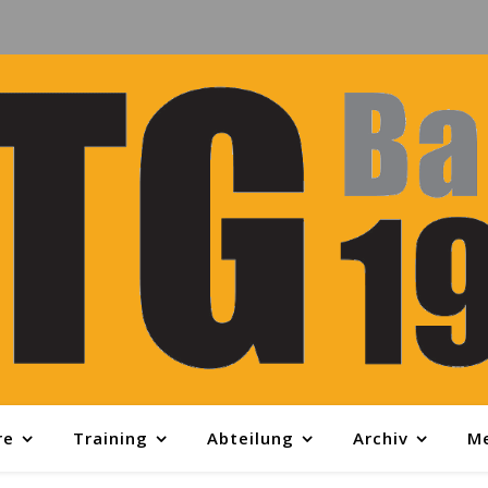
re
Training
Abteilung
Archiv
M