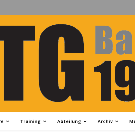
re
Training
Abteilung
Archiv
M